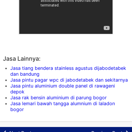
Jasa Lainnya:
Jasa tiang bendera stainless agustus dijabodetabek
dan bandung
Jasa pintu pagar wpc di jabodetabek dan sekitarnya
Jasa pintu aluminium double panel di rawageni
depok
Jasa rak bensin aluminium di parung bogor
Jasa lemari bawah tangga alumnium di laladon
bogor