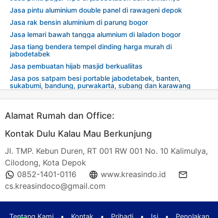
Jasa pintu aluminium double panel di rawageni depok
Jasa rak bensin aluminium di parung bogor
Jasa lemari bawah tangga alumnium di laladon bogor
Jasa tiang bendera tempel dinding harga murah di
jabodetabek
Jasa pembuatan hijab masjid berkualiitas
Jasa pos satpam besi portable jabodetabek, banten,
sukabumi, bandung, purwakarta, subang dan karawang
Alamat Rumah dan Office:
Kontak Dulu Kalau Mau Berkunjung
Jl. TMP. Kebun Duren, RT 001 RW 001 No. 10 Kalimulya,
Cilodong, Kota Depok
0852-1401-0116
www.kreasindo.id
cs.kreasindoco@gmail.com
Tentang Kami
•
Kontak
•
Pribadi
•
Isi
•
Penolakan