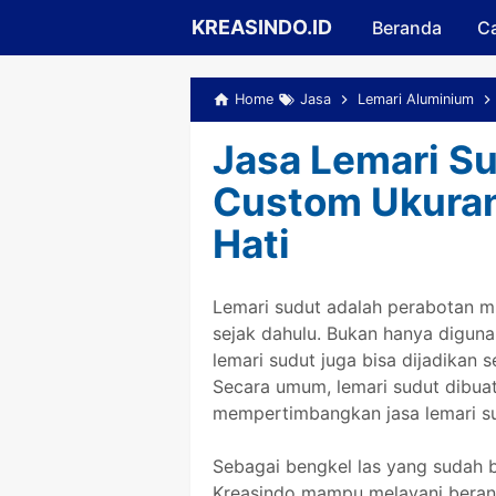
KREASINDO.ID
Beranda
Ca
Home
Jasa
Lemari Aluminium
Jasa Lemari S
Custom Ukuran
Hati
Lemari sudut adalah perabotan mu
sejak dahulu. Bukan hanya digun
lemari sudut juga bisa dijadikan 
Secara umum, lemari sudut dibuat
mempertimbangkan jasa lemari s
Sebagai bengkel las yang sudah b
Kreasindo mampu melayani beran