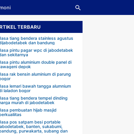
imoni
RTIKEL TERBARU
Jasa tiang bendera stainless agustus
dijabodetabek dan bandung
Jasa pintu pagar wpc di jabodetabek
dan sekitarnya
Jasa pintu aluminium double panel di
rawageni depok
Jasa rak bensin aluminium di parung
bogor
Jasa lemari bawah tangga alumnium
di laladon bogor
Jasa tiang bendera tempel dinding
harga murah di jabodetabek
Jasa pembuatan hijab masjid
berkualiitas
Jasa pos satpam besi portable
jabodetabek, banten, sukabumi,
bandung, purwakarta, subang dan