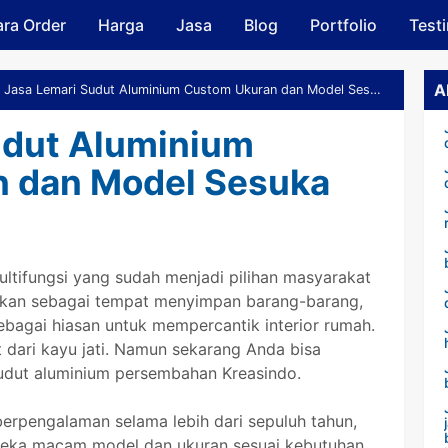
ra Order
Harga
Skip to main content
Jasa
Blog
Portfolio
Test
A
Jasa Lemari Sudut Aluminium Custom Ukuran dan Model Sesuka Hati
udut Aluminium
 dan Model Sesuka
ltifungsi yang sudah menjadi pilihan masyarakat
akan sebagai tempat menyimpan barang-barang,
sebagai hiasan untuk mempercantik interior rumah.
 dari kayu jati. Namun sekarang Anda bisa
udut aluminium persembahan Kreasindo.
erpengalaman selama lebih dari sepuluh tahun,
eka macam model dan ukuran sesuai kebutuhan