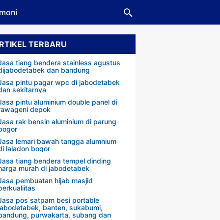
imoni
RTIKEL TERBARU
u Plat Laser Stainless
Plat Cutting Laser
Harga Berbagai Model Pintu 
Jasa tiang bendera stainless agustus
dijabodetabek dan bandung
Jasa pintu pagar wpc di jabodetabek
dan sekitarnya
Jasa pintu aluminium double panel di
rawageni depok
Jasa rak bensin aluminium di parung
bogor
Jasa lemari bawah tangga alumnium
di laladon bogor
Jasa tiang bendera tempel dinding
harga murah di jabodetabek
Jasa pembuatan hijab masjid
berkualiitas
Jasa pos satpam besi portable
jabodetabek, banten, sukabumi,
bandung, purwakarta, subang dan