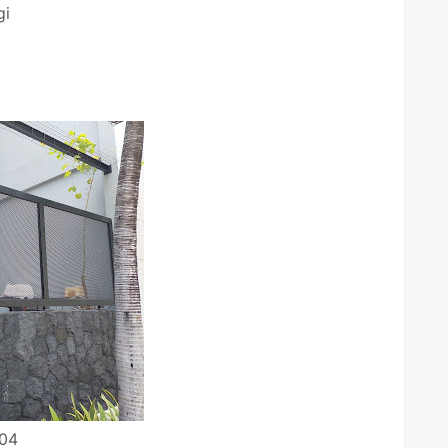
gi
P04