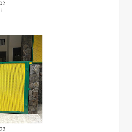
P02
i
P03