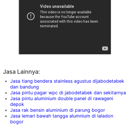
Jasa Lainnya:
Jasa tiang bendera stainless agustus dijabodetabek
dan bandung
Jasa pintu pagar wpc di jabodetabek dan sekitarnya
Jasa pintu aluminium double panel di rawageni
depok
Jasa rak bensin aluminium di parung bogor
Jasa lemari bawah tangga alumnium di laladon
bogor