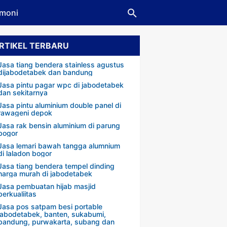
imoni
RTIKEL TERBARU
Jasa tiang bendera stainless agustus
dijabodetabek dan bandung
Jasa pintu pagar wpc di jabodetabek
dan sekitarnya
Jasa pintu aluminium double panel di
rawageni depok
Jasa rak bensin aluminium di parung
bogor
Jasa lemari bawah tangga alumnium
di laladon bogor
Jasa tiang bendera tempel dinding
harga murah di jabodetabek
Jasa pembuatan hijab masjid
berkualiitas
Jasa pos satpam besi portable
jabodetabek, banten, sukabumi,
bandung, purwakarta, subang dan