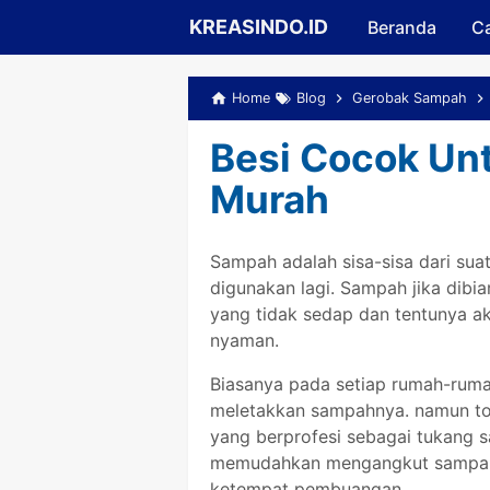
KREASINDO.ID
Beranda
Ca
Home
Blog
Gerobak Sampah
Besi Cocok Un
Murah
Sampah adalah sisa-sisa dari sua
digunakan lagi. Sampah jika dib
yang tidak sedap dan tentunya a
nyaman.
Biasanya pada setiap rumah-rum
meletakkan sampahnya. namun ton
yang berprofesi sebagai tukang
memudahkan mengangkut sampah-
ketempat pembuangan.