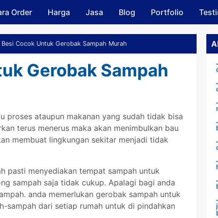
ra Order
Harga
Skip to main content
Jasa
Blog
Portfolio
Test
A
Besi Cocok Untuk Gerobak Sampah Murah
tuk Gerobak Sampah
tu proses ataupun makanan yang sudah tidak bisa
iarkan terus menerus maka akan menimbulkan bau
kan membuat lingkungan sekitar menjadi tidak
ah pasti menyediakan tempat sampah untuk
g sampah saja tidak cukup. Apalagi bagi anda
 sampah. anda memerlukan gerobak sampah untuk
sampah dari setiap rumah untuk di pindahkan