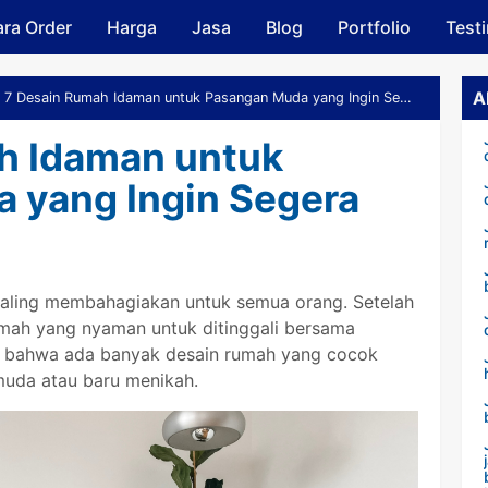
ra Order
Harga
Skip to main content
Jasa
Blog
Portfolio
Test
A
7 Desain Rumah Idaman untuk Pasangan Muda yang Ingin Segera Berkeluarga
h Idaman untuk
 yang Ingin Segera
paling membahagiakan untuk semua orang. Setelah
umah yang nyaman untuk ditinggali bersama
ui bahwa ada banyak desain rumah yang cocok
muda atau baru menikah.