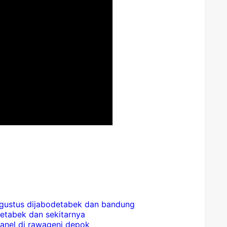
 agustus dijabodetabek dan bandung
detabek dan sekitarnya
panel di rawageni depok