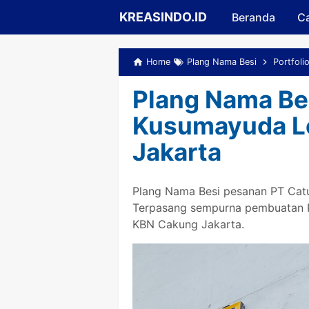
KREASINDO.ID
Beranda
Ca
Home
Plang Nama Besi
Portfoli
Plang Nama Be
Kusumayuda Lo
Jakarta
Plang Nama Besi pesanan PT Cat
Terpasang sempurna pembuatan Pl
KBN Cakung Jakarta.