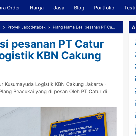
ra Order
Harga
Skip to main content
Jasa
Blog
Portfolio
Test
A
o
Proyek Jabodetabek
Plang Nama Besi pesanan PT Catur Kusumayuda Logistik KBN Cakung Jakarta
si pesanan PT Catur
gistik KBN Cakung
ur Kusumayuda Logistik KBN Cakung Jakarta -
ang Beacukai yang di pesan Oleh PT Catur di