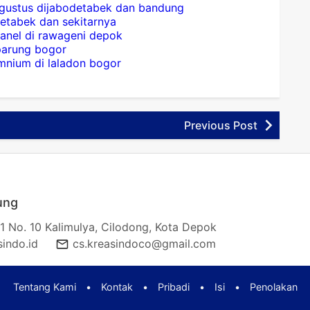
 agustus dijabodetabek dan bandung
detabek dan sekitarnya
panel di rawageni depok
 parung bogor
mnium di laladon bogor
Previous Post
ung
1 No. 10 Kalimulya, Cilodong, Kota Depok
indo.id
cs.kreasindoco@gmail.com
Tentang Kami
•
Kontak
•
Pribadi
•
Isi
•
Penolakan