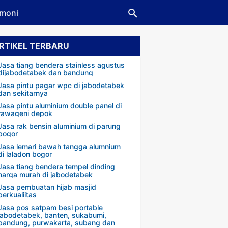
imoni
RTIKEL TERBARU
Jasa tiang bendera stainless agustus
dijabodetabek dan bandung
Jasa pintu pagar wpc di jabodetabek
dan sekitarnya
Jasa pintu aluminium double panel di
rawageni depok
Jasa rak bensin aluminium di parung
bogor
Jasa lemari bawah tangga alumnium
di laladon bogor
Jasa tiang bendera tempel dinding
harga murah di jabodetabek
Jasa pembuatan hijab masjid
berkualiitas
Jasa pos satpam besi portable
jabodetabek, banten, sukabumi,
bandung, purwakarta, subang dan