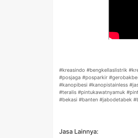
#kreasindo #bengkellaslistrik #
#posjaga #posparkir #gerobakbe
#kanopibesi #kanopistainless #jas
#teralis #pintukawatnyamuk #pi
#bekasi #banten #jabodetabek #b
Jasa Lainnya: