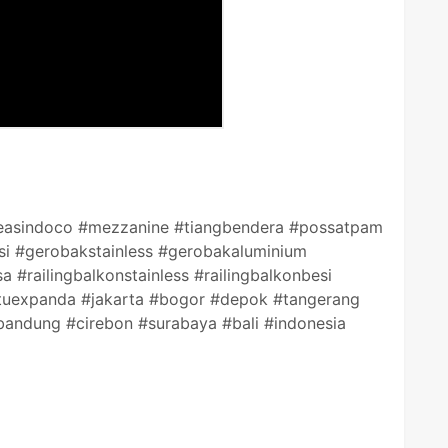
kreasindoco #mezzanine #tiangbendera #possatpam
si #gerobakstainless #gerobakaluminium
a #railingbalkonstainless #railingbalkonbesi
ntuexpanda #jakarta #bogor #depok #tangerang
andung #cirebon #surabaya #bali #indonesia