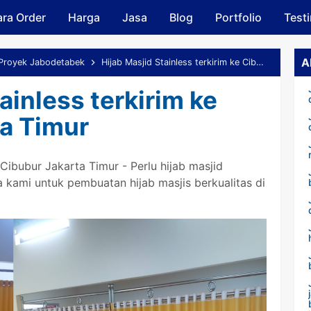
ra Order
Harga
Skip to main content
Jasa
Blog
Portfolio
Test
A
Proyek Jabodetabek
Hijab Masjid Stainless terkirim ke Cibubur Jakarta Timur
ainless terkirim ke
a Timur
 Cibubur Jakarta Timur - Perlu hijab masjid
a kami untuk pembuatan hijab masjis berkualitas di