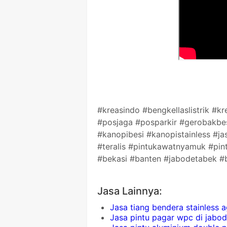
#kreasindo #bengkellaslistrik #
#posjaga #posparkir #gerobakbe
#kanopibesi #kanopistainless #jas
#teralis #pintukawatnyamuk #pi
#bekasi #banten #jabodetabek #b
Jasa Lainnya:
Jasa tiang bendera stainless
Jasa pintu pagar wpc di jabo