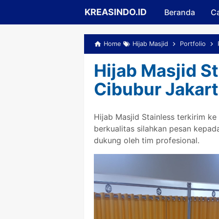
KREASINDO.ID
Beranda
Ca
Home
Hijab Masjid
Portfolio
Hijab Masjid St
Cibubur Jakart
Hijab Masjid Stainless terkirim ke
berkualitas silahkan pesan kepad
dukung oleh tim profesional.