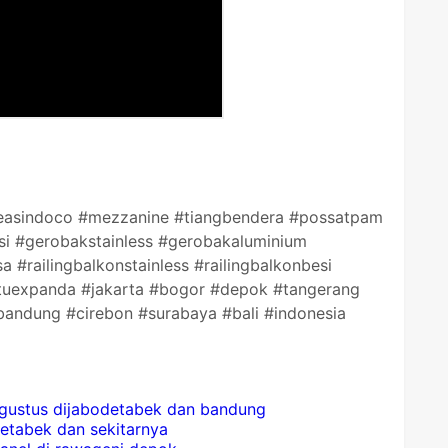
kreasindoco #mezzanine #tiangbendera #possatpam
si #gerobakstainless #gerobakaluminium
a #railingbalkonstainless #railingbalkonbesi
ntuexpanda #jakarta #bogor #depok #tangerang
andung #cirebon #surabaya #bali #indonesia
 agustus dijabodetabek dan bandung
detabek dan sekitarnya