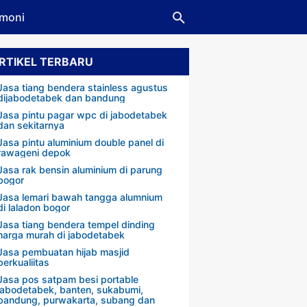
imoni
RTIKEL TERBARU
Jasa tiang bendera stainless agustus
dijabodetabek dan bandung
Jasa pintu pagar wpc di jabodetabek
dan sekitarnya
Jasa pintu aluminium double panel di
rawageni depok
Jasa rak bensin aluminium di parung
bogor
Jasa lemari bawah tangga alumnium
di laladon bogor
Jasa tiang bendera tempel dinding
harga murah di jabodetabek
Jasa pembuatan hijab masjid
berkualiitas
Jasa pos satpam besi portable
jabodetabek, banten, sukabumi,
bandung, purwakarta, subang dan