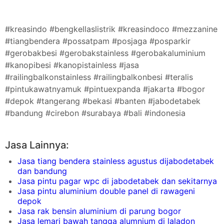
#kreasindo #bengkellaslistrik #kreasindoco #mezzanine
#tiangbendera #possatpam #posjaga #posparkir
#gerobakbesi #gerobakstainless #gerobakaluminium
#kanopibesi #kanopistainless #jasa
#railingbalkonstainless #railingbalkonbesi #teralis
#pintukawatnyamuk #pintuexpanda #jakarta #bogor
#depok #tangerang #bekasi #banten #jabodetabek
#bandung #cirebon #surabaya #bali #indonesia
Jasa Lainnya:
Jasa tiang bendera stainless agustus dijabodetabek
dan bandung
Jasa pintu pagar wpc di jabodetabek dan sekitarnya
Jasa pintu aluminium double panel di rawageni
depok
Jasa rak bensin aluminium di parung bogor
Jasa lemari bawah tangga alumnium di laladon