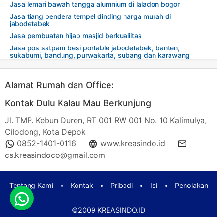
Jasa lemari bawah tangga alumnium di laladon bogor
Jasa tiang bendera tempel dinding harga murah di
jabodetabek
Jasa pembuatan hijab masjid berkualiitas
Jasa pos satpam besi portable jabodetabek, banten,
sukabumi, bandung, purwakarta, subang dan karawang
Alamat Rumah dan Office:
Kontak Dulu Kalau Mau Berkunjung
Jl. TMP. Kebun Duren, RT 001 RW 001 No. 10 Kalimulya,
Cilodong, Kota Depok
0852-1401-0116
www.kreasindo.id
cs.kreasindoco@gmail.com
Tentang Kami
•
Kontak
•
Pribadi
•
Isi
•
Penolakan
©2009
KREASINDO.ID