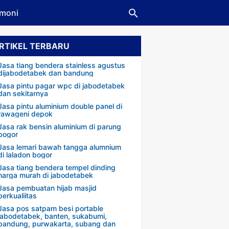
imoni
RTIKEL TERBARU
Jasa tiang bendera stainless agustus
dijabodetabek dan bandung
Jasa pintu pagar wpc di jabodetabek
dan sekitarnya
Jasa pintu aluminium double panel di
rawageni depok
Jasa rak bensin aluminium di parung
bogor
Jasa lemari bawah tangga alumnium
di laladon bogor
Jasa tiang bendera tempel dinding
harga murah di jabodetabek
Jasa pembuatan hijab masjid
berkualiitas
Jasa pos satpam besi portable
jabodetabek, banten, sukabumi,
bandung, purwakarta, subang dan