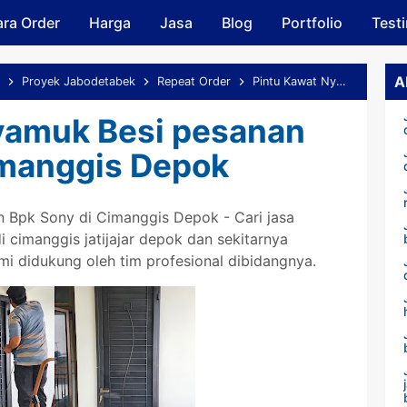
ra Order
Harga
Skip to main content
Jasa
Blog
Portfolio
Test
A
Proyek Jabodetabek
Repeat Order
Pintu Kawat Nyamuk Besi pesanan Bpk Sony di Cimanggis Depok
yamuk Besi pesanan
imanggis Depok
 Bpk Sony di Cimanggis Depok - Cari jasa
cimanggis jatijajar depok dan sekitarnya
mi didukung oleh tim profesional dibidangnya.