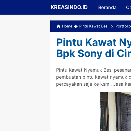
KREASINDO.ID
Beranda
Ca
Home
Pintu Kawat Besi
Portfolio
Pintu Kawat N
Bpk Sony di C
Pintu Kawat Nyamuk Besi pesanan
pembuatan pintu kawat nyamuk di 
percayakan saja ke ksmi. Jasa ka