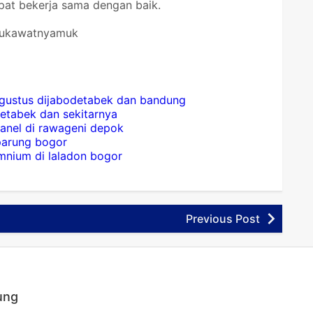
pat bekerja sama dengan baik.
ntukawatnyamuk
 agustus dijabodetabek dan bandung
detabek dan sekitarnya
panel di rawageni depok
 parung bogor
mnium di laladon bogor
Previous Post
ung