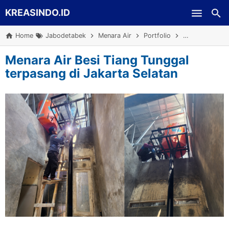
KREASINDO.ID
Skip to main content
Home
Jabodetabek
Menara Air
Portfolio
Proyek Jabod
Menara Air Besi Tiang Tunggal
terpasang di Jakarta Selatan