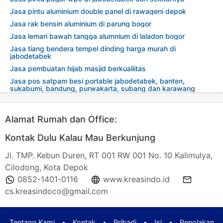
Jasa pintu aluminium double panel di rawageni depok
Jasa rak bensin aluminium di parung bogor
Jasa lemari bawah tangga alumnium di laladon bogor
Jasa tiang bendera tempel dinding harga murah di
jabodetabek
Jasa pembuatan hijab masjid berkualiitas
Jasa pos satpam besi portable jabodetabek, banten,
sukabumi, bandung, purwakarta, subang dan karawang
Alamat Rumah dan Office:
Kontak Dulu Kalau Mau Berkunjung
Jl. TMP. Kebun Duren, RT 001 RW 001 No. 10 Kalimulya,
Cilodong, Kota Depok
0852-1401-0116
www.kreasindo.id
cs.kreasindoco@gmail.com
Tentang Kami
•
Kontak
•
Pribadi
•
Isi
•
Penolakan