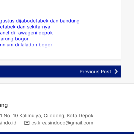
 agustus dijabodetabek dan bandung
detabek dan sekitarnya
panel di rawageni depok
 parung bogor
mnium di laladon bogor
Previous Post
ung
1 No. 10 Kalimulya, Cilodong, Kota Depok
indo.id
cs.kreasindoco@gmail.com