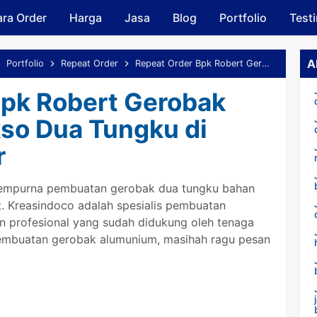
ra Order
Harga
Skip to main content
Jasa
Blog
Portfolio
Test
A
Portfolio
Repeat Order
Repeat Order Bpk Robert Gerobak Aluminium Bakso Dua Tungku di Cibinong Bogor
Bpk Robert Gerobak
so Dua Tungku di
r
sempurna pembuatan gerobak dua tungku bahan
. Kreasindoco adalah spesialis pembuatan
n profesional yang sudah didukung oleh tenaga
pembuatan gerobak alumunium, masihah ragu pesan