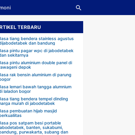
imoni
RTIKEL TERBARU
Jasa tiang bendera stainless agustus
dijabodetabek dan bandung
Jasa pintu pagar wpc di jabodetabek
dan sekitarnya
Jasa pintu aluminium double panel di
rawageni depok
Jasa rak bensin aluminium di parung
bogor
Jasa lemari bawah tangga alumnium
di laladon bogor
Jasa tiang bendera tempel dinding
harga murah di jabodetabek
Jasa pembuatan hijab masjid
berkualiitas
Jasa pos satpam besi portable
jabodetabek, banten, sukabumi,
bandung, purwakarta, subang dan