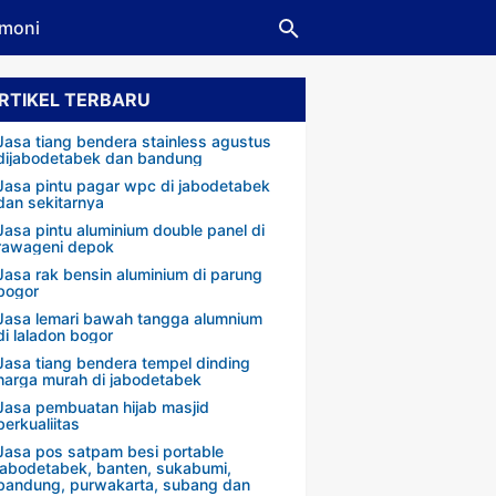
imoni
RTIKEL TERBARU
Jasa tiang bendera stainless agustus
dijabodetabek dan bandung
Jasa pintu pagar wpc di jabodetabek
dan sekitarnya
Jasa pintu aluminium double panel di
rawageni depok
Jasa rak bensin aluminium di parung
bogor
Jasa lemari bawah tangga alumnium
di laladon bogor
Jasa tiang bendera tempel dinding
harga murah di jabodetabek
Jasa pembuatan hijab masjid
berkualiitas
Jasa pos satpam besi portable
jabodetabek, banten, sukabumi,
bandung, purwakarta, subang dan