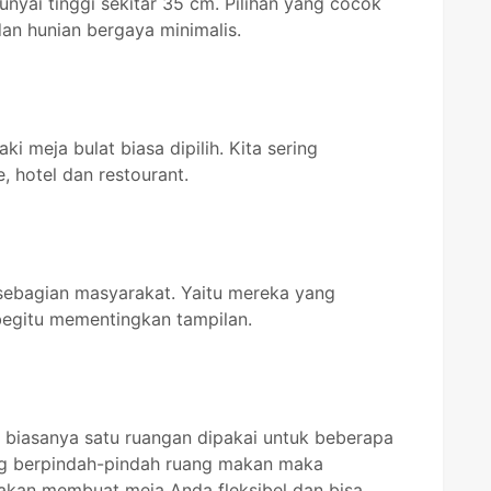
nyai tinggi sekitar 35 cm. Pilihan yang cocok
dan hunian bergaya minimalis.
i meja bulat biasa dipilih. Kita sering
 hotel dan restourant.
 sebagian masyarakat. Yaitu mereka yang
egitu mementingkan tampilan.
 biasanya satu ruangan dipakai untuk beberapa
ing berpindah-pindah ruang makan maka
 akan membuat meja Anda fleksibel dan bisa