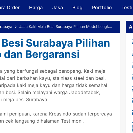
ra Order
Harga
Skip to main content
Jasa
Blog
Portfolio
Test
A
rabaya
Jasa Kaki Meja Besi Surabaya Pilihan Model Lengkap dan Bergaransi
 Besi Surabaya Pilihan
 dan Bergaransi
 yang berfungsi sebagai penopang. Kaki meja
ai dari berbahan kayu, stainless steel dan besi.
aripada kaki meja kayu dan harga tidak semahal
lah besi. Selain melayani warga Jabodetabek,
i meja besi Surabaya.
lami penipuan, karena Kreasindo sudah terpercaya
kan cek langsung dihalaman Testimoni.