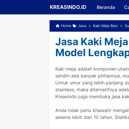
KREASINDO.ID
Beranda
Ca
Home
Jasa
Kaki Meja Besi
Su
Jasa Kaki Meja
Model Lengkap
Kaki meja adalah komponen utama
sendiri ada banyak pilihannya, mul
Untuk umur yang lebih panjang d
stainless, maka alternatifnya ada
Kreasindo juga membuka jasa kak
Anda tidak perlu khawatir menga
selama lebih dari 10 tahun. Silah