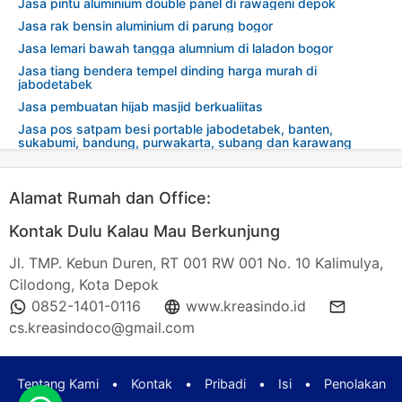
Jasa pintu aluminium double panel di rawageni depok
Jasa rak bensin aluminium di parung bogor
Jasa lemari bawah tangga alumnium di laladon bogor
Jasa tiang bendera tempel dinding harga murah di
jabodetabek
Jasa pembuatan hijab masjid berkualiitas
Jasa pos satpam besi portable jabodetabek, banten,
sukabumi, bandung, purwakarta, subang dan karawang
Alamat Rumah dan Office:
Kontak Dulu Kalau Mau Berkunjung
Jl. TMP. Kebun Duren, RT 001 RW 001 No. 10 Kalimulya,
Cilodong, Kota Depok
0852-1401-0116
www.kreasindo.id
cs.kreasindoco@gmail.com
Tentang Kami
•
Kontak
•
Pribadi
•
Isi
•
Penolakan